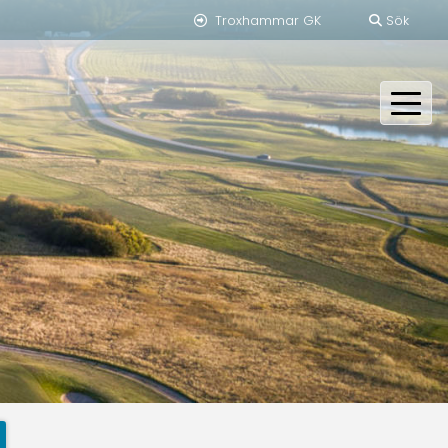
Troxhammar GK
Sök