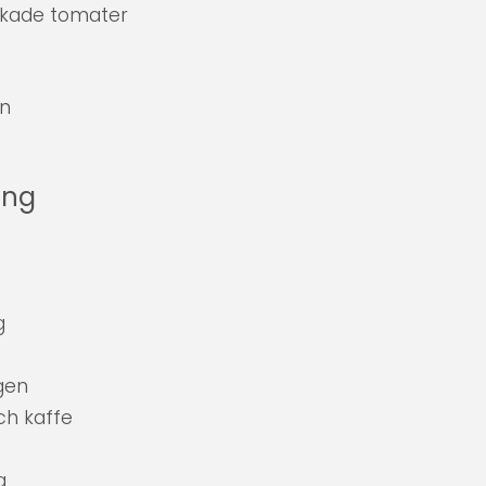
orkade tomater
on
ang
g
gen
ch kaffe
a