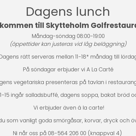
Dagens lunch
kommen till Skytteholm Golfrestau
Måndag-söndag 08:00-19:00
(öppettider kan justeras vid låg beläggning)
Dagens rätt serveras mellan 11-18* måndag till lörda
På söndagar erbjuder vi A La Carté
gens vegetariska presenteras på tavlan i restauran
11-15 ingår salladsbuffé, dagens soppa, bakat bröd o
Vi erbjuder även á la carte!
r du som vanligt goda smörgåsar, korvar, dryck och ö
Ni når oss på 08-564 206 00 (knappval 4)