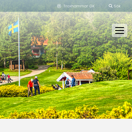
Troxhammar GK
Sök