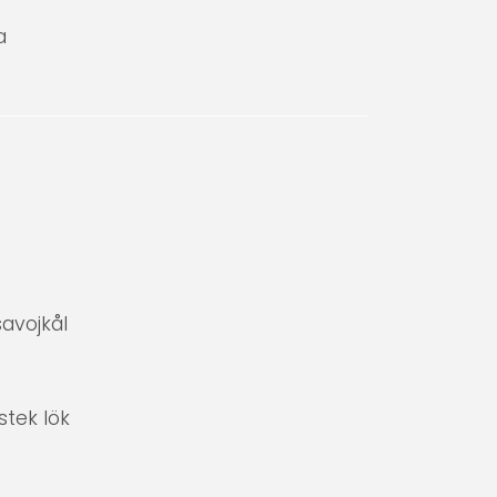
a
 savojkål
tek lök