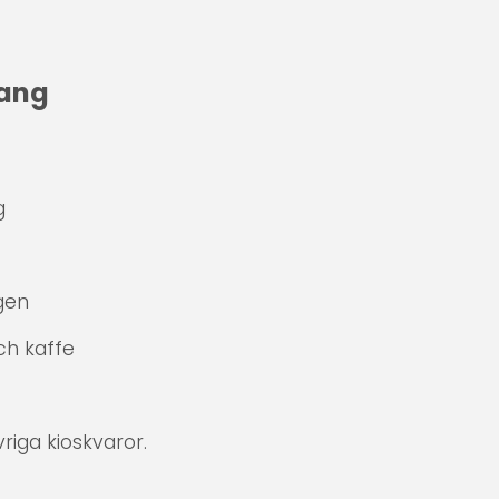
rang
g
gen
ch kaffe
vriga kioskvaror.