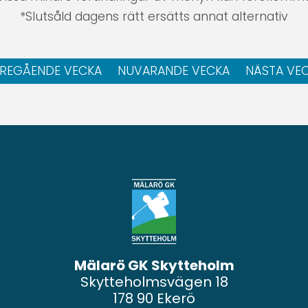
*Slutsåld dagens rätt ersätts annat alternativ
REGÅENDE VECKA
NUVARANDE VECKA
NÄSTA VE
Mälarö GK Skytteholm
Skytteholmsvägen 18
178 90 Ekerö