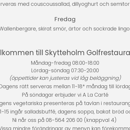
serveras med couscoussallad, dillyoghurt och semit
Fredag
allenbergare, skirat smör, ärtor och sockrade ling
lkommen till Skytteholm Golfrestaur
Måndag-fredag 08:00-18:00
Lördag-söndag 07:30-20:00
(öppettider kan justeras vid låg beläggning)
Dagens rätt serveras mellan 11-18* måndag till lörda
På söndagar erbjuder vi A La Carté
gens vegetariska presenteras på tavlan i restauran
11-15 ingår salladsbuffé, dagens soppa, bakat bröd o
Ni når oss på 08-564 206 00 (knappval 4)
Vissa mindre förändringar av menyn kan förekomm