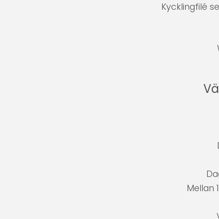
Kycklingfilé 
W
Vä
Da
Mellan 