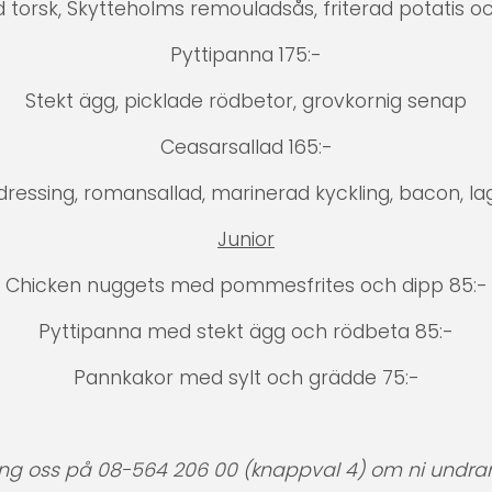
 torsk, Skytteholms remouladsås, friterad potatis oc
Pyttipanna 175:-
Stekt ägg, picklade rödbetor, grovkornig senap
Ceasarsallad 165:-
ressing, romansallad, marinerad kyckling, bacon, la
Junior
Chicken nuggets med pommesfrites och dipp 85:-
Pyttipanna med stekt ägg och rödbeta 85:-
Pannkakor med sylt och grädde 75:-
ing oss på 08-564 206 00 (knappval 4) om ni undra