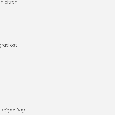
h citron
grad ost
r någonting