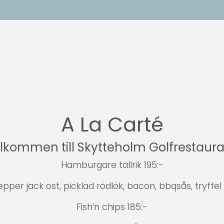
A La Carté
lkommen till Skytteholm Golfrestaur
Hamburgare tallrik 195:-
er jack ost, picklad rödlök, bacon, bbqsås, tryffel
Fish’n chips 185:-