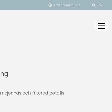
Troxhammar GK
Sök
ang
 majonnäs och friterad potatis