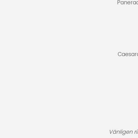
Panerad
Caesard
Vänligen r