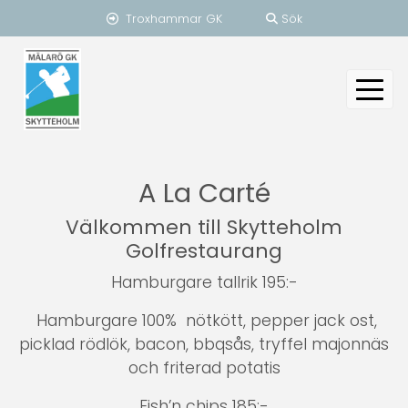
Troxhammar GK
Sök
A La Carté
Välkommen till Skytteholm
Golfrestaurang
Hamburgare tallrik 195:-
Hamburgare 100% nötkött, pepper jack ost,
picklad rödlök, bacon, bbqsås, tryffel majonnäs
och friterad potatis
Fish’n chips 185:-