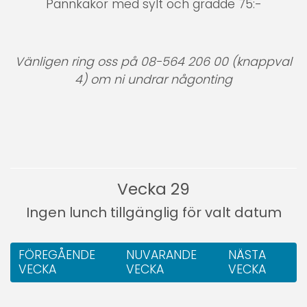
Pannkakor med sylt och grädde 75:-
Vänligen ring oss på 08-564 206 00 (knappval
4) om ni undrar någonting
Vecka 29
Ingen lunch tillgänglig för valt datum
FÖREGÅENDE
NUVARANDE
NÄSTA
VECKA
VECKA
VECKA