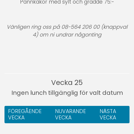
Pannkakor med sylt och grädde 75:-
Vänligen ring oss på 08-564 206 00 (knappval
4) om ni undrar någonting
Vecka 25
Ingen lunch tillgänglig för valt datum
FÖREGÅENDE
NUVARANDE
NÄSTA
VECKA
VECKA
VECKA