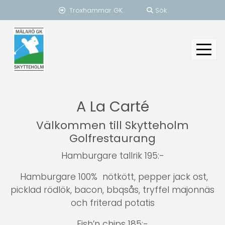
Troxhammar GK
Sök
A La Carté
Välkommen till Skytteholm
Golfrestaurang
Hamburgare tallrik 195:-
Hamburgare 100% nötkött, pepper jack ost,
picklad rödlök, bacon, bbqsås, tryffel majonnäs
och friterad potatis
Fish’n chips 185:-