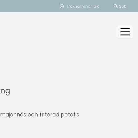
Troxhammar GK
Sök
ang
 majonnäs och friterad potatis