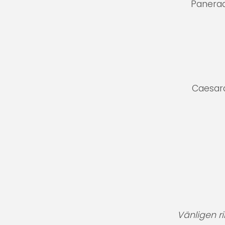
Panerad
Caesard
Vänligen r