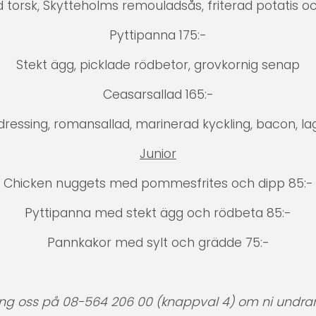
 torsk, Skytteholms remouladsås, friterad potatis oc
Pyttipanna 175:-
Stekt ägg, picklade rödbetor, grovkornig senap
Ceasarsallad 165:-
ressing, romansallad, marinerad kyckling, bacon, la
Junior
Chicken nuggets med pommesfrites och dipp 85:-
Pyttipanna med stekt ägg och rödbeta 85:-
Pannkakor med sylt och grädde 75:-
ing oss på 08-564 206 00 (knappval 4) om ni undra