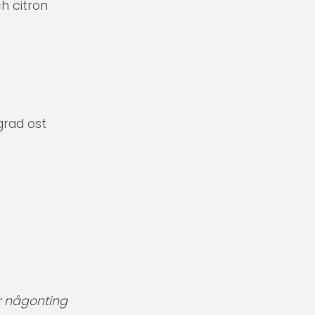
h citron
grad ost
r någonting