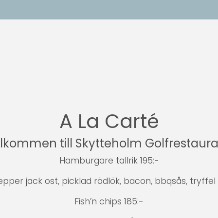
A La Carté
lkommen till Skytteholm Golfrestaur
Hamburgare tallrik 195:-
er jack ost, picklad rödlök, bacon, bbqsås, tryffel
Fish’n chips 185:-