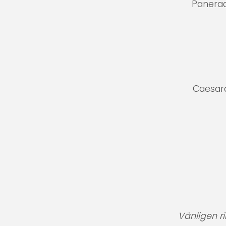
Panerad
Caesard
Vänligen r