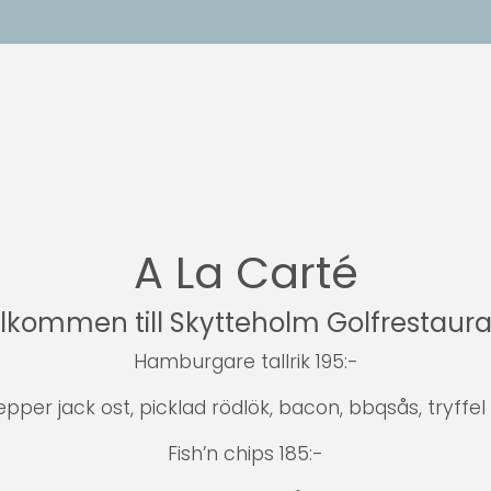
A La Carté
lkommen till Skytteholm Golfrestaur
Hamburgare tallrik 195:-
er jack ost, picklad rödlök, bacon, bbqsås, tryffel
Fish’n chips 185:-