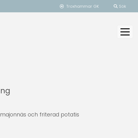
Troxhammar GK
Sök
ang
 majonnäs och friterad potatis