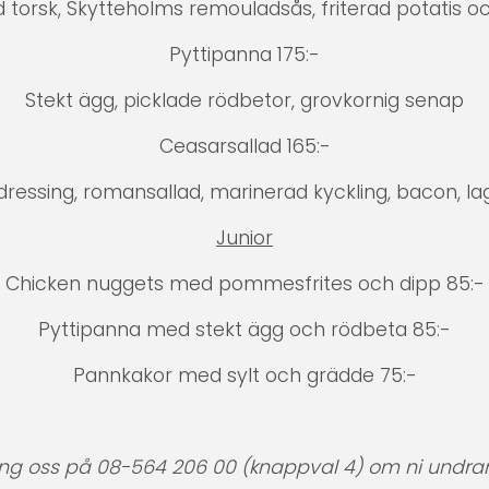
 torsk, Skytteholms remouladsås, friterad potatis oc
Pyttipanna 175:-
Stekt ägg, picklade rödbetor, grovkornig senap
Ceasarsallad 165:-
ressing, romansallad, marinerad kyckling, bacon, la
Junior
Chicken nuggets med pommesfrites och dipp 85:-
Pyttipanna med stekt ägg och rödbeta 85:-
Pannkakor med sylt och grädde 75:-
ing oss på 08-564 206 00 (knappval 4) om ni undra