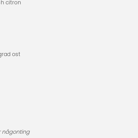
h citron
grad ost
r någonting